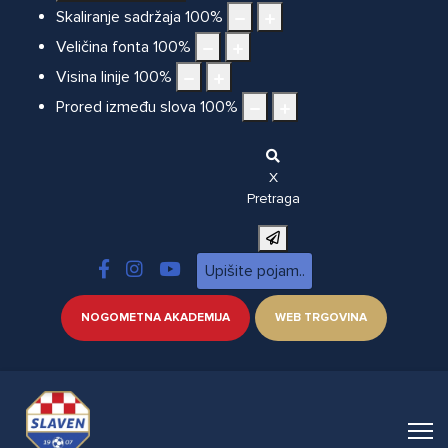
Skaliranje sadržaja
100
%
Veličina fonta
100
%
Visina linije
100
%
Prored između slova
100
%
X
Pretraga
NOGOMETNA AKADEMIJA
WEB TRGOVINA