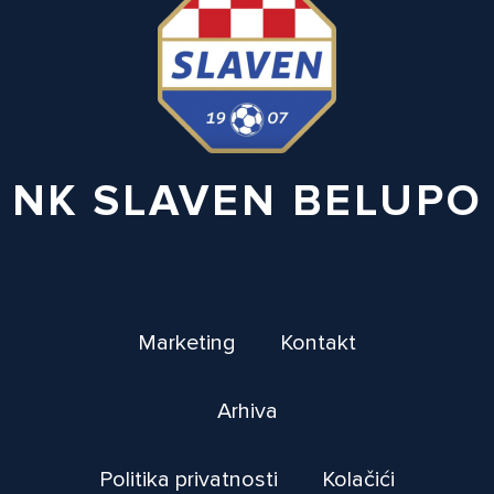
NK SLAVEN BELUPO
Marketing
Kontakt
Arhiva
Politika privatnosti
Kolačići