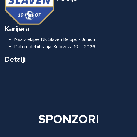
Karijera
Naziv ekipe:
NK Slaven Belupo - Juniori
th
Datum debitiranja:
Kolovoza 10
, 2026
Detalji
.
SPONZORI