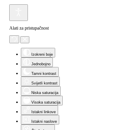
Alati za pristupačnost
Izokreni boje
Jednobojno
Tamni kontrast
Svijetli kontrast
Niska saturacija
Visoka saturacija
Istakni linkove
Istakni naslove