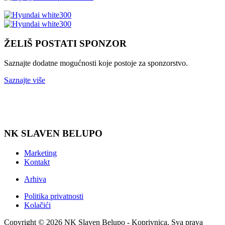
ŽELIŠ POSTATI SPONZOR
Saznajte dodatne mogućnosti koje postoje za sponzorstvo.
Saznajte više
NK SLAVEN BELUPO
Marketing
Kontakt
Arhiva
Politika privatnosti
Kolačići
Copyright © 2026 NK Slaven Belupo - Koprivnica. Sva prava