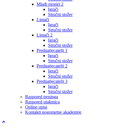
Mlađi pioniri 2
Igrači
Stručni stožer
Limači
Igrači
Stručni stožer
Limači 2
Igrači
Stručni stožer
Prednatjecatelji 1
Igrači
Stručni stožer
Prednatjecatelji 2
Igrači
Stručni stožer
Prednatjecatelji 3
Igrači
Stručni stožer
Raspored treninga
Raspored utakmica
Online upisi
Kontakti nogometne akademije