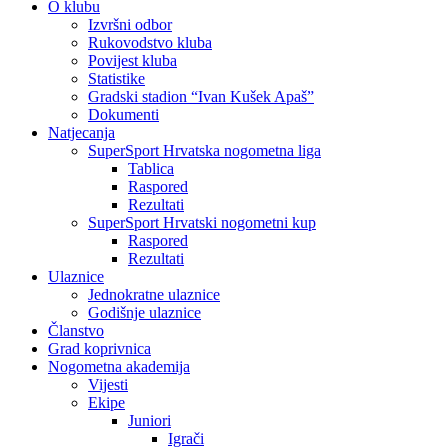
O klubu
Izvršni odbor
Rukovodstvo kluba
Povijest kluba
Statistike
Gradski stadion “Ivan Kušek Apaš”
Dokumenti
Natjecanja
SuperSport Hrvatska nogometna liga
Tablica
Raspored
Rezultati
SuperSport Hrvatski nogometni kup
Raspored
Rezultati
Ulaznice
Jednokratne ulaznice
Godišnje ulaznice
Članstvo
Grad koprivnica
Nogometna akademija
Vijesti
Ekipe
Juniori
Igrači