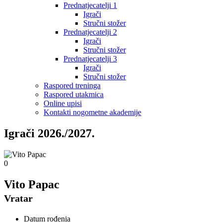
Prednatjecatelji 1
Igrači
Stručni stožer
Prednatjecatelji 2
Igrači
Stručni stožer
Prednatjecatelji 3
Igrači
Stručni stožer
Raspored treninga
Raspored utakmica
Online upisi
Kontakti nogometne akademije
Igrači 2026./2027.
0
Vito Papac
Vratar
Datum rođenja