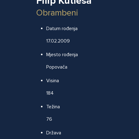
Filip Kutleša
Obrambeni
Datum rođenja
17.02.2009
Mjesto rođenja
Popovača
Visina
184
Težina
76
Država