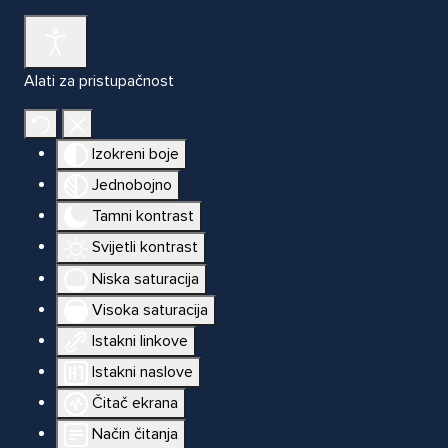
Alati za pristupačnost
Izokreni boje
Jednobojno
Tamni kontrast
Svijetli kontrast
Niska saturacija
Visoka saturacija
Istakni linkove
Istakni naslove
Čitač ekrana
Način čitanja