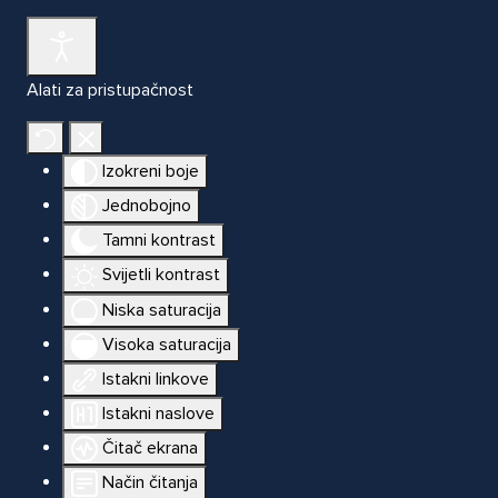
Alati za pristupačnost
Izokreni boje
Jednobojno
Tamni kontrast
Svijetli kontrast
Niska saturacija
Visoka saturacija
Istakni linkove
Istakni naslove
Čitač ekrana
Način čitanja