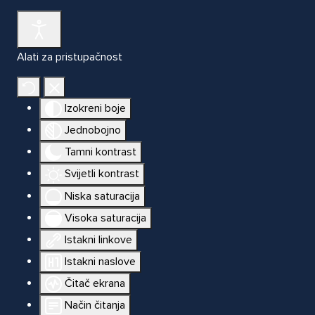
Alati za pristupačnost
Izokreni boje
Jednobojno
Tamni kontrast
Svijetli kontrast
Niska saturacija
Visoka saturacija
Istakni linkove
Istakni naslove
Čitač ekrana
Način čitanja