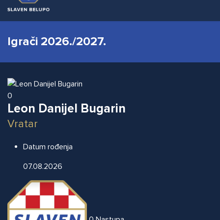
Igrači 2026./2027.
0
Leon Danijel Bugarin
Vratar
Datum rođenja
07.08.2026
0
Nastupa