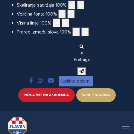
Skaliranje sadržaja
100
%
Veličina fonta
100
%
Visina linije
100
%
Prored između slova
100
%
X
Pretraga
NOGOMETNA AKADEMIJA
WEB TRGOVINA