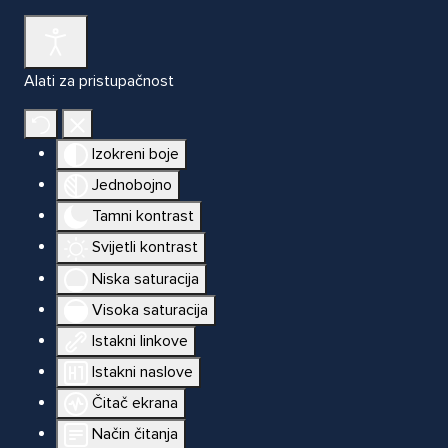
Alati za pristupačnost
Izokreni boje
Jednobojno
Tamni kontrast
Svijetli kontrast
Niska saturacija
Visoka saturacija
Istakni linkove
Istakni naslove
Čitač ekrana
Način čitanja