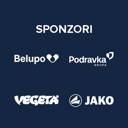
SPONZORI