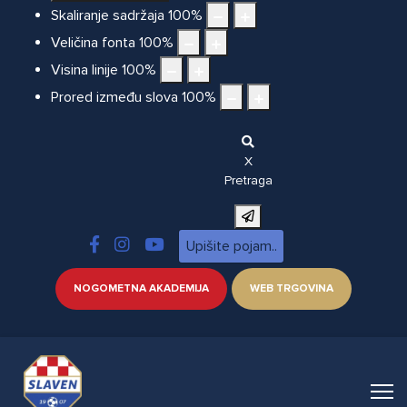
Skaliranje sadržaja
100
%
Veličina fonta
100
%
Visina linije
100
%
Prored između slova
100
%
X
Pretraga
NOGOMETNA AKADEMIJA
WEB TRGOVINA