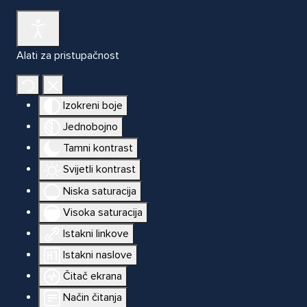
Alati za pristupačnost
Izokreni boje
Jednobojno
Tamni kontrast
Svijetli kontrast
Niska saturacija
Visoka saturacija
Istakni linkove
Istakni naslove
Čitač ekrana
Način čitanja