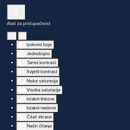
Alati za pristupačnost
Izokreni boje
Jednobojno
Tamni kontrast
Svijetli kontrast
Niska saturacija
Visoka saturacija
Istakni linkove
Istakni naslove
Čitač ekrana
Način čitanja