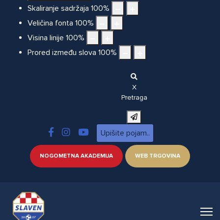
Skaliranje sadržaja
100
%
Veličina fonta
100
%
Visina linije
100
%
Prored između slova
100
%
X
Pretraga
NOGOMETNA AKADEMIJA
WEB TRGOVINA