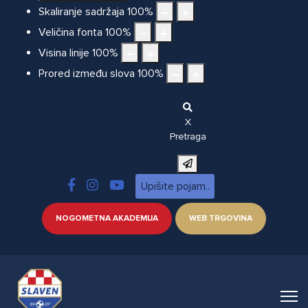
Skaliranje sadržaja
100
%
Veličina fonta
100
%
Visina linije
100
%
Prored između slova
100
%
X
Pretraga
NOGOMETNA AKADEMIJA
WEB TRGOVINA