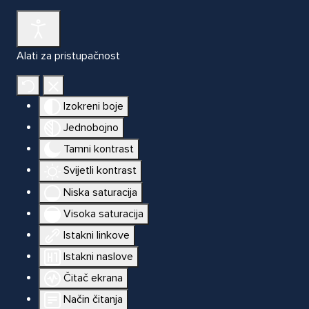
Alati za pristupačnost
Izokreni boje
Jednobojno
Tamni kontrast
Svijetli kontrast
Niska saturacija
Visoka saturacija
Istakni linkove
Istakni naslove
Čitač ekrana
Način čitanja