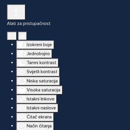
Alati za pristupačnost
Izokreni boje
Jednobojno
Tamni kontrast
Svijetli kontrast
Niska saturacija
Visoka saturacija
Istakni linkove
Istakni naslove
Čitač ekrana
Način čitanja