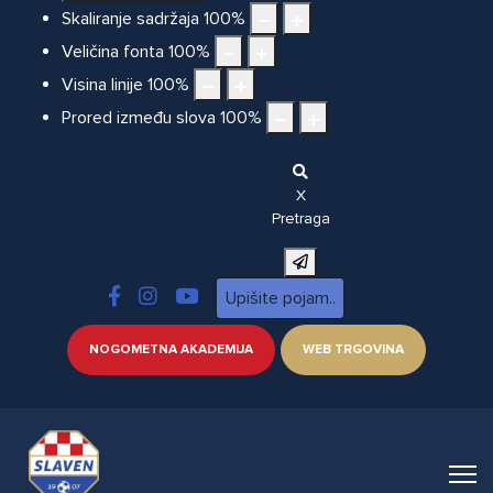
Skaliranje sadržaja
100
%
Veličina fonta
100
%
Visina linije
100
%
Prored između slova
100
%
X
Pretraga
NOGOMETNA AKADEMIJA
WEB TRGOVINA