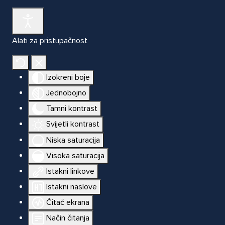
Alati za pristupačnost
Izokreni boje
Jednobojno
Tamni kontrast
Svijetli kontrast
Niska saturacija
Visoka saturacija
Istakni linkove
Istakni naslove
Čitač ekrana
Način čitanja