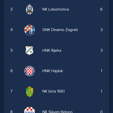
3
NK Lokomotiva
6
4
GNK Dinamo Zagreb
3
5
HNK Rijeka
3
6
HNK Hajduk
1
7
NK Istra 1961
1
8
NK Slaven Belupo
0