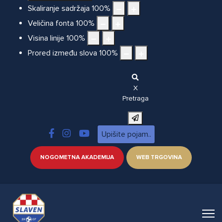
Skaliranje sadržaja
100
%
Veličina fonta
100
%
Visina linije
100
%
Prored između slova
100
%
X
Pretraga
NOGOMETNA AKADEMIJA
WEB TRGOVINA