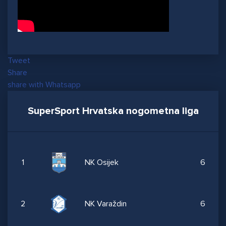
Tweet
Share
share with Whatsapp
SuperSport Hrvatska nogometna liga
1
NK Osijek
6
2
NK Varaždin
6