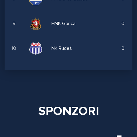
9
HNK Gorica
0
10
NK Rudeš
0
SPONZORI