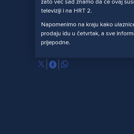
zato već sad znamo da će ovaj susr
televiziji i na HRT 2.
Napomenimo na kraju kako ulaznice,
prodaju idu u četvrtak, a sve informa
prijepodne.