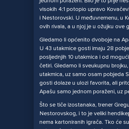
jednom poraženi. Bilo je to prije n
visokih 4:1 potopio upravo Kovačević.
i Nestorovski. U međuvremenu, u Ko
ovih rivala, a u njoj je u ožujku ov
Gledamo li općenito dvoboje na Apa
U 43 utakmice gosti imaju 28 pobje
posljednjih 10 utakmica i od moguć
četiri. Gledamo li sveukupnu brojku,
utakmica, uz samo osam pobjeda Sl
gosti dolaze u ulozi favorita, ali p
Apašu samo jednom poraženi, uz pe
Što se tiče izostanaka, trener Gre
Nestorovskog, i to je veliki hendikep
nema kartoniranih igrača. Tko će s