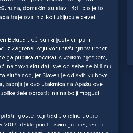
 rujna, domaćini su slavili 4:1 i bio je to
da traje ovaj niz, koji uključuje devet
 Belupa treći su na ljestvici i puni
z Zagreba, koju vodi bivši njihov trener
 ga publika dočekati s velikim pljeskom,
či na travnjaku dati sve od sebe ne bi li mu
išta slučajnog, jer Slaven je od svih klubova
ga, zadnja je ovo utakmica na Apašu ove
ublike žele oprostiti na najbolji mogući
itati i goste, koji tradicionalno dobro
vnja 2017., dakle punih osam godina, samo