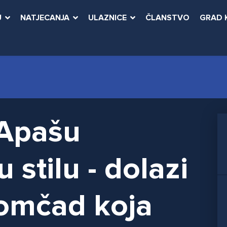
U
NATJECANJA
ULAZNICE
ČLANSTVO
GRAD 
 Apašu
 stilu - dolazi
omčad koja