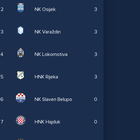
2
NK Osijek
3
3
NK Varaždin
3
4
NK Lokomotiva
3
5
HNK Rijeka
3
6
NK Slaven Belupo
0
7
HNK Hajduk
0