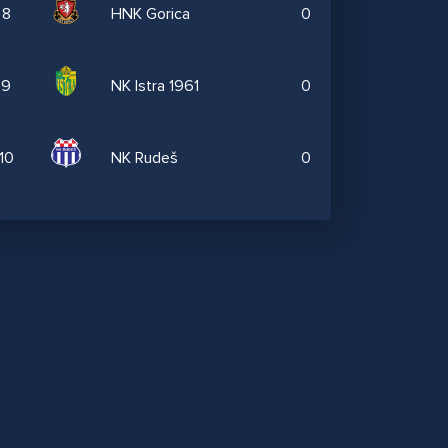
8
HNK Gorica
0
9
NK Istra 1961
0
10
NK Rudeš
0