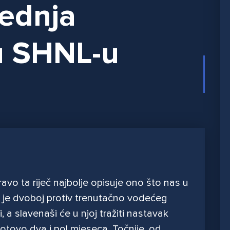
jednja
 u SHNL-u
ravo ta riječ najbolje opisuje ono što nas u
 je dvoboj protiv trenutačno vodećeg
 a slavenaši će u njoj tražiti nastavak
 gotovo dva i pol mjeseca. Točnije, od