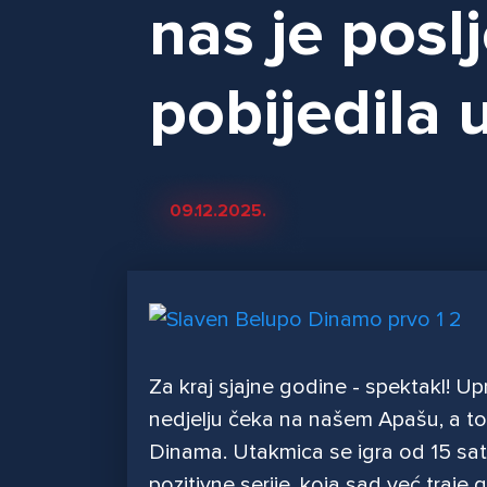
nas je posl
pobijedila
09.12.2025.
Za kraj sjajne godine - spektakl! Up
nedjelju čeka na našem Apašu, a to
Dinama. Utakmica se igra od 15 sati,
pozitivne serije, koja sad već traje