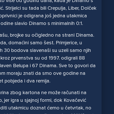
ešto više od godinu dana, kada je Dinamo s
 Strijelci su tada bili Crepulja, Liber, Dolček
privnici je odigrana još jedna utakmica
e godine slavio Dinamo s minimalnih 0:1.
šu, brojke su očigledno na strani Dinama.
da, domaćini samo šest. Primjerice, u
ih 30 bodova slavenaši su uzeli samo njih
 kroz prvenstva su od 1997. odigrali 88
aven Belupa i 67 Dinama. Sve to govori da
ritom moraju znati da smo ove godine na
t pobjeda i dva remija.
gurina zbog kartona ne može računati na
, jer igra u sjajnoj formi, dok Kovačević
uditi utakmicu doznat ćemo u četvrtak, no