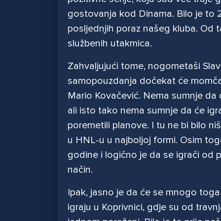
gostovanja kod Dinama. Bilo je to 28.
posljednjih poraz našeg kluba. Od ta
službenih utakmica.
Zahvaljujući tome, nogometaši Slaven
samopouzdanja dočekat će momčad i
Mario Kovačević. Nema sumnje da će
ali isto tako nema sumnje da će igra
poremetili planove. I tu ne bi bilo n
u HNL-u u najboljoj formi. Osim to
godine i logično je da se igrači od p
način.
Ipak, jasno je da će se mnogo toga p
igraju u Koprivnici, gdje su od tra