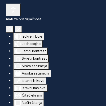
Alati za pristupačnost
Izokreni boje
Jednobojno
Tamni kontrast
Svijetli kontrast
Niska saturacija
Visoka saturacija
Istakni linkove
Istakni naslove
Čitač ekrana
Način čitanja