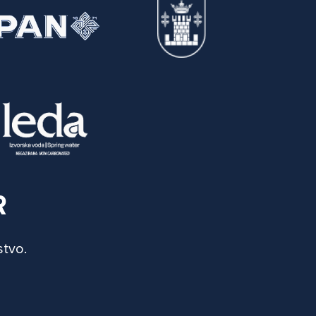
R
stvo.