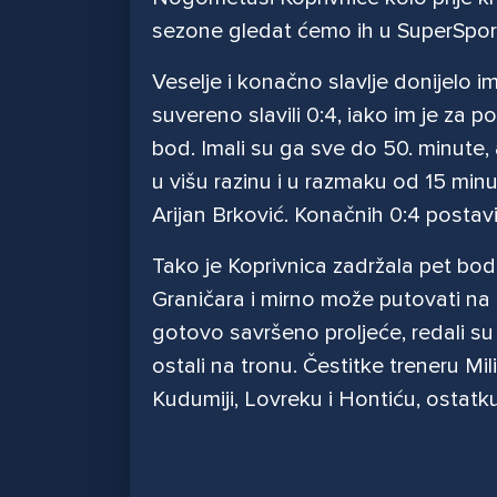
sezone gledat ćemo ih u SuperSpor
Veselje i konačno slavlje donijelo i
suvereno slavili 0:4, iako im je za p
bod. Imali su ga sve do 50. minute, 
u višu razinu i u razmaku od 15 minut
Arijan Brković. Konačnih 0:4 posta
Tako je Koprivnica zadržala pet b
Graničara i mirno može putovati na 
gotovo savršeno proljeće, redali s
ostali na tronu. Čestitke treneru Mi
Kudumiji, Lovreku i Hontiću, ostatk