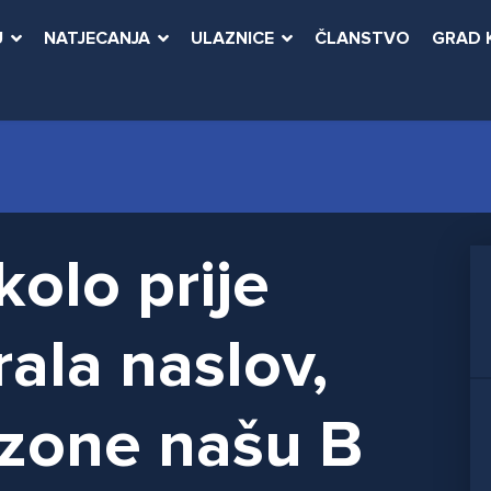
U
NATJECANJA
ULAZNICE
ČLANSTVO
GRAD 
kolo prije
rala naslov,
ezone našu B