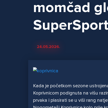
momčad gl
SuperSport
24.05.2026.
Kada je početkom sezone ustroje
Koprivnicom podignuta na višu razinu
prvaka i plasirati se u viši rang nat
Nogometaši Koprivnice kolo prije kra