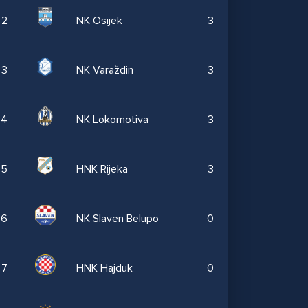
2
NK Osijek
3
3
NK Varaždin
3
4
NK Lokomotiva
3
5
HNK Rijeka
3
6
NK Slaven Belupo
0
7
HNK Hajduk
0