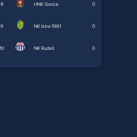
8
HNK Gorica
0
9
NK Istra 1961
0
10
NK Rudeš
0