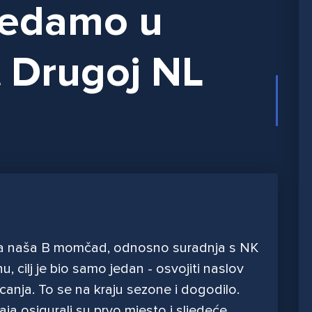
edamo u
 Drugoj NL
na naša B momčad, odnosno suradnja s NK
, cilj je bio samo jedan - osvojiti naslov
jecanja. To se na kraju sezone i dogodilo.
ja osigurali su prvo mjesto i sljedeće