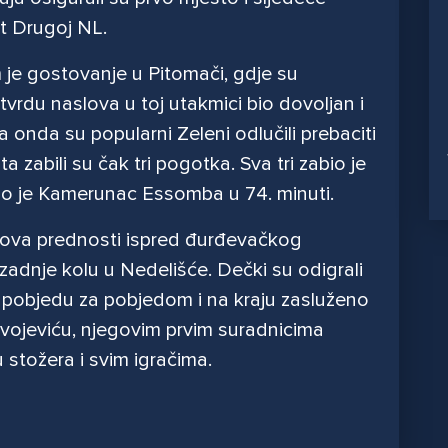
t Drugoj NL.
m je gostovanje u Pitomači, gdje su
otvrdu naslova u toj utakmici bio dovoljan i
a onda su popularni Zeleni odlučili prebaciti
a zabili su čak tri pogotka. Sva tri zabio je
vio je Kamerunac Essomba u 74. minuti.
odova prednosti ispred đurđevačkog
zadnje kolu u Nedelišće. Dečki su odigrali
u pobjedu za pobjedom i na kraju zasluženo
livojeviću, njegovim prvim suradnicima
u stožera i svim igračima.