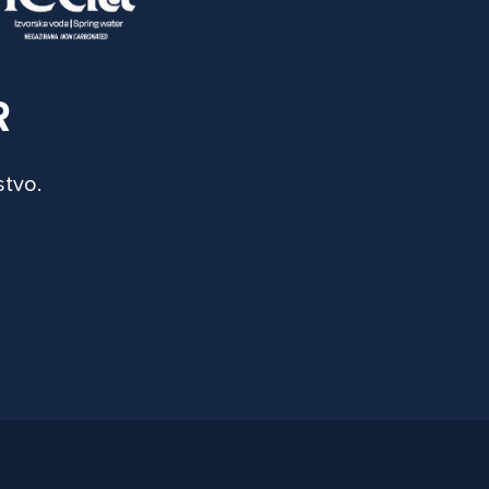
R
stvo.