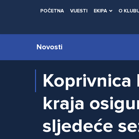
POČETNA
VIJESTI
EKIPA
O KLUB
Novosti
Koprivnica 
kraja osigu
sljedeće s