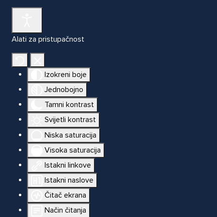
Alati za pristupačnost
Izokreni boje
Jednobojno
Tamni kontrast
Svijetli kontrast
Niska saturacija
Visoka saturacija
Istakni linkove
Istakni naslove
Čitač ekrana
Način čitanja