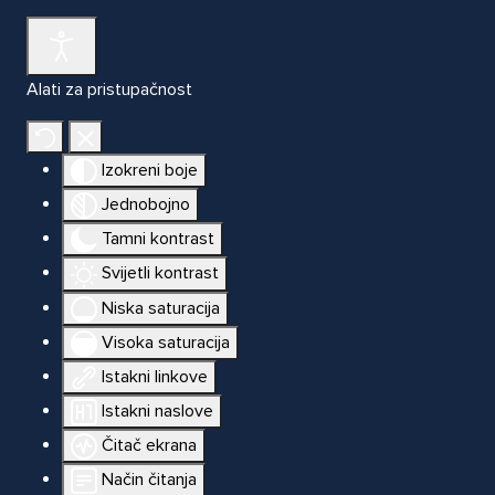
Alati za pristupačnost
Izokreni boje
Jednobojno
Tamni kontrast
Svijetli kontrast
Niska saturacija
Visoka saturacija
Istakni linkove
Istakni naslove
Čitač ekrana
Način čitanja