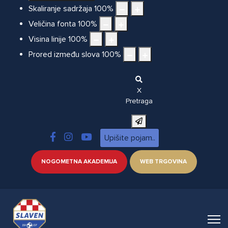
Skaliranje sadržaja
100
%
Veličina fonta
100
%
Visina linije
100
%
Prored između slova
100
%
X
Pretraga
NOGOMETNA AKADEMIJA
WEB TRGOVINA