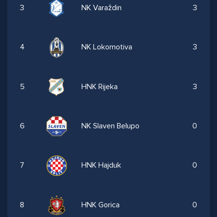
3
NK Varaždin
3
4
NK Lokomotiva
3
5
HNK Rijeka
3
6
NK Slaven Belupo
0
7
HNK Hajduk
0
8
HNK Gorica
0