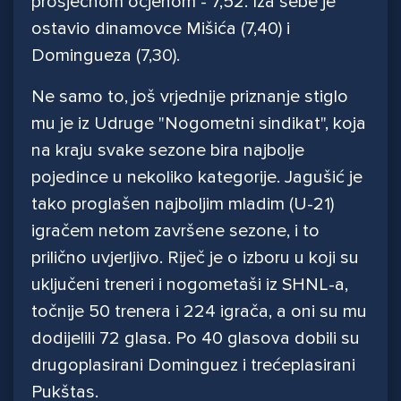
prosječnom ocjenom - 7,52. Iza sebe je
ostavio dinamovce Mišića (7,40) i
Domingueza (7,30).
Ne samo to, još vrjednije priznanje stiglo
mu je iz Udruge "Nogometni sindikat", koja
na kraju svake sezone bira najbolje
pojedince u nekoliko kategorije. Jagušić je
tako proglašen najboljim mladim (U-21)
igračem netom završene sezone, i to
prilično uvjerljivo. Riječ je o izboru u koji su
uključeni treneri i nogometaši iz SHNL-a,
točnije 50 trenera i 224 igrača, a oni su mu
dodijelili 72 glasa. Po 40 glasova dobili su
drugoplasirani Dominguez i trećeplasirani
Pukštas.