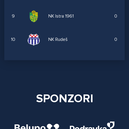
9
NK Istra 1961
0
10
NK Rudeš
0
SPONZORI