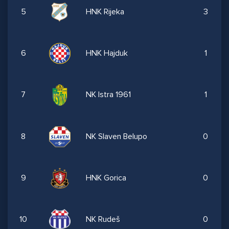
5
HNK Rijeka
3
6
HNK Hajduk
1
7
NK Istra 1961
1
8
NK Slaven Belupo
0
9
HNK Gorica
0
10
NK Rudeš
0