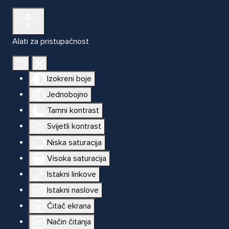
Alati za pristupačnost
Izokreni boje
Jednobojno
Tamni kontrast
Svijetli kontrast
Niska saturacija
Visoka saturacija
Istakni linkove
Istakni naslove
Čitač ekrana
Način čitanja