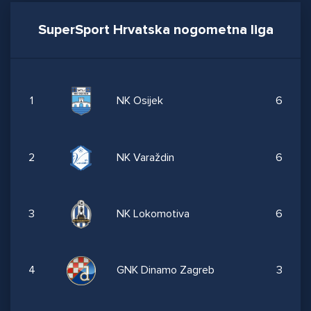
SuperSport Hrvatska nogometna liga
1
NK Osijek
6
2
NK Varaždin
6
3
NK Lokomotiva
6
4
GNK Dinamo Zagreb
3