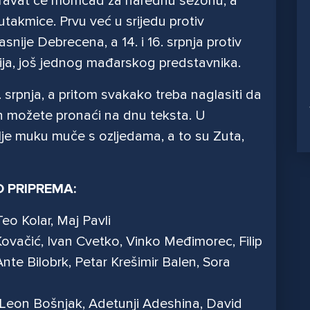
igravat će momčad za narednu sezonu, a
 utakmice. Prvu već u srijedu protiv
nije Debrecena, a 14. i 16. srpnja protiv
ja, još jednog mađarskog predstavnika.
7. srpnja, a pritom svakako treba naglasiti da
tih možete pronaći na dnu teksta. U
 dalje muku muče s ozljedama, a to su Zuta,
O PRIPREMA:
Teo Kolar, Maj Pavli
Kovačić, Ivan Cvetko, Vinko Međimorec, Filip
 Ante Bilobrk, Petar Krešimir Balen, Sora
r, Leon Bošnjak, Adetunji Adeshina, David