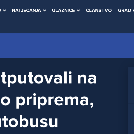
U
NATJECANJA
ULAZNICE
ČLANSTVO
GRAD 
tputovali na
dio priprema,
utobusu