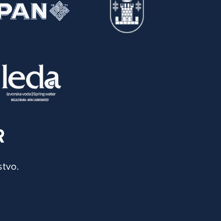
R
stvo.