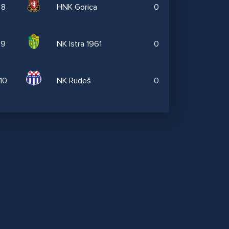
8
HNK Gorica
0
9
NK Istra 1961
0
10
NK Rudeš
0