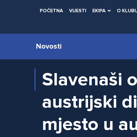
POČETNA
VIJESTI
EKIPA
O KLUB
Novosti
Slavenaši o
austrijski 
mjesto u a