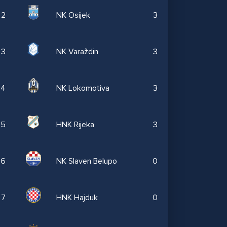
2
NK Osijek
3
3
NK Varaždin
3
4
NK Lokomotiva
3
5
HNK Rijeka
3
6
NK Slaven Belupo
0
7
HNK Hajduk
0