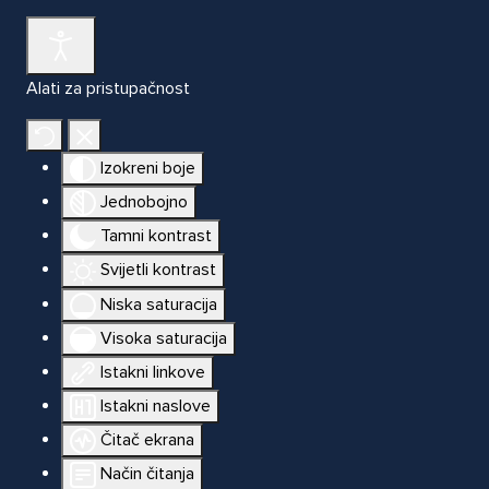
Alati za pristupačnost
Izokreni boje
Jednobojno
Tamni kontrast
Svijetli kontrast
Niska saturacija
Visoka saturacija
Istakni linkove
Istakni naslove
Čitač ekrana
Način čitanja