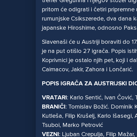
trener Gregurina i njegov stožer u
pritom će odigrati i četiri pripremne
rumunjske Csikszerede, dva dana kas
japanske Hiroshime, odnosno Paksi
Slavenaši će u Austriji boraviti do 1
je na put otišlo 27 igrača. Popis is
Koprivnici je ostalo njih pet, koji i
Caimacov, Jakir, Zahora i Lončarić.
POPIS IGRAČA ZA AUSTRIJSKI DI
VRATARI
: Karlo Sentić, Ivan Čović, 
BRANIČI
: Tomislav Božić. Dominik 
Kutleša, Filip Krušelj, Karlo Išasegi,
Tsuboi, Marko Petrović
VEZNI
: Ljuban Crepulja, Filip Maža