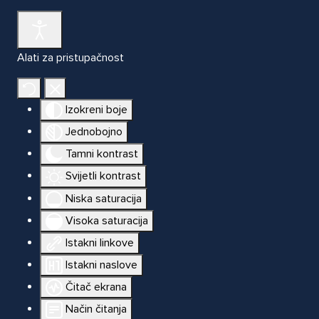
Alati za pristupačnost
Izokreni boje
Jednobojno
Tamni kontrast
Svijetli kontrast
Niska saturacija
Visoka saturacija
Istakni linkove
Istakni naslove
Čitač ekrana
Način čitanja