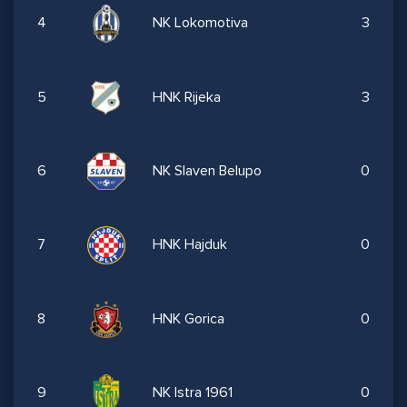
4
NK Lokomotiva
3
5
HNK Rijeka
3
6
NK Slaven Belupo
0
7
HNK Hajduk
0
8
HNK Gorica
0
9
NK Istra 1961
0