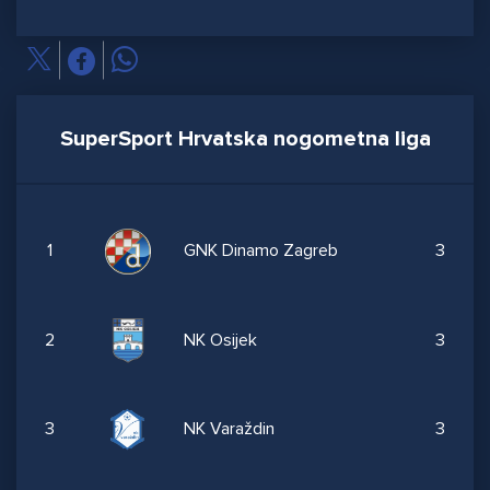
SuperSport Hrvatska nogometna liga
1
GNK Dinamo Zagreb
3
2
NK Osijek
3
3
NK Varaždin
3