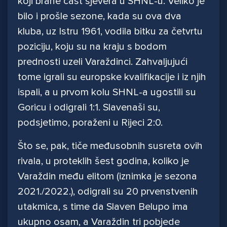
koji brane čast sjevera u SHNL-u. Veliko je
bilo i prošle sezone, kada su ova dva
kluba, uz Istru 1961, vodila bitku za četvrtu
poziciju, koju su na kraju s bodom
prednosti uzeli Varaždinci. Zahvaljujući
tome igrali su europske kvalifikacije i iz njih
ispali, a u prvom kolu SHNL-a ugostili su
Goricu i odigrali 1:1. Slavenaši su,
podsjetimo, poraženi u Rijeci 2:0.
Što se, pak, tiče međusobnih susreta ovih
rivala, u proteklih šest godina, koliko je
Varaždin među elitom (iznimka je sezona
2021./2022.), odigrali su 20 prvenstvenih
utakmica, s time da Slaven Belupo ima
ukupno osam, a Varaždin tri pobjede