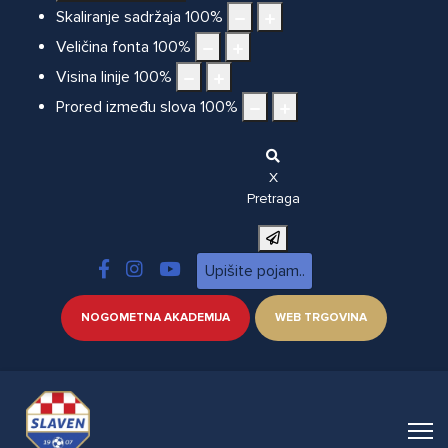
Skaliranje sadržaja
100
%
Veličina fonta
100
%
Visina linije
100
%
Prored između slova
100
%
X
Pretraga
NOGOMETNA AKADEMIJA
WEB TRGOVINA