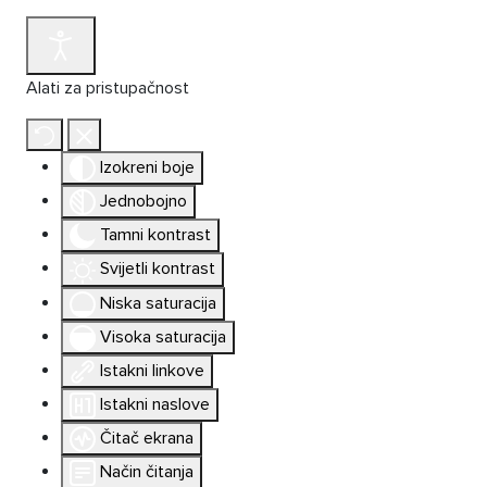
Alati za pristupačnost
Izokreni boje
Jednobojno
Tamni kontrast
Svijetli kontrast
Niska saturacija
Visoka saturacija
Istakni linkove
Istakni naslove
Čitač ekrana
Način čitanja