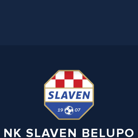
NK SLAVEN BELUPO