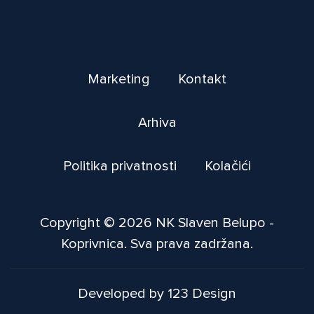
Marketing
Kontakt
Arhiva
Politika privatnosti
Kolačići
Copyright © 2026 NK Slaven Belupo -
Koprivnica. Sva prava zadržana.
Developed by 123 Design