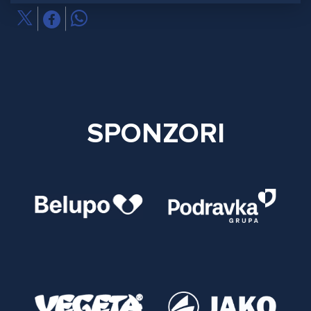
SPONZORI