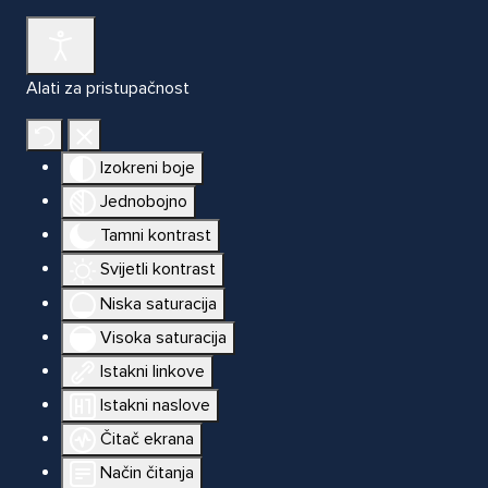
Alati za pristupačnost
Izokreni boje
Jednobojno
Tamni kontrast
Svijetli kontrast
Niska saturacija
Visoka saturacija
Istakni linkove
Istakni naslove
Čitač ekrana
Način čitanja